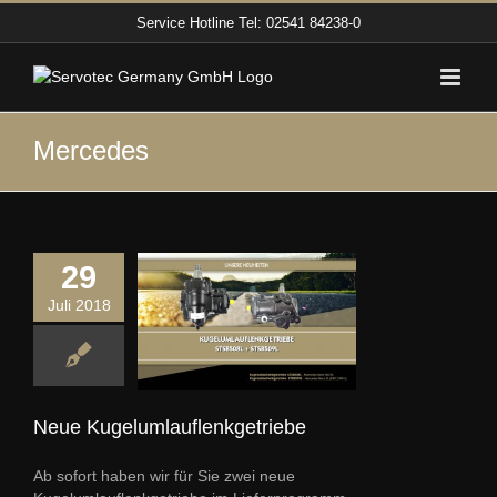
Zum
Service Hotline
Tel: 02541 84238-0
Inhalt
springen
Mercedes
29
Juli 2018
Neue
umlauflenkgetriebe
euaufnahme
Neue Kugelumlauflenkgetriebe
Ab sofort haben wir für Sie zwei neue