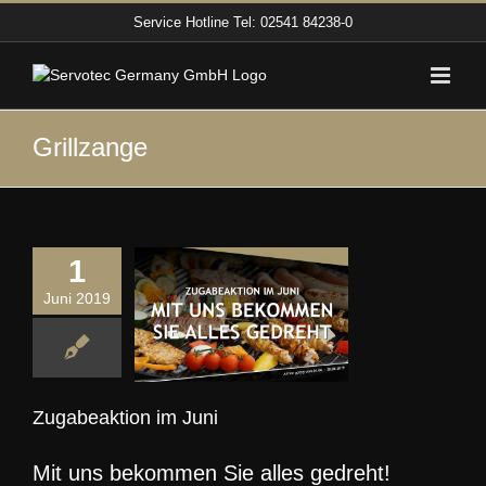
Zum
Service Hotline
Tel: 02541 84238-0
Inhalt
springen
Grillzange
1
Juni 2019
beaktion im
Juni
Aktion
Zugabeaktion im Juni
Mit uns bekommen Sie alles gedreht!