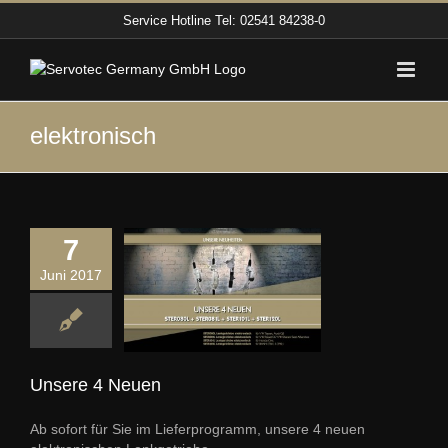
Zum
Service Hotline
Tel: 02541 84238-0
Inhalt
springen
elektronisch
7
Juni 2017
re 4 Neuen
Allgemein
Unsere 4 Neuen
Ab sofort für Sie im Lieferprogramm, unsere 4 neuen