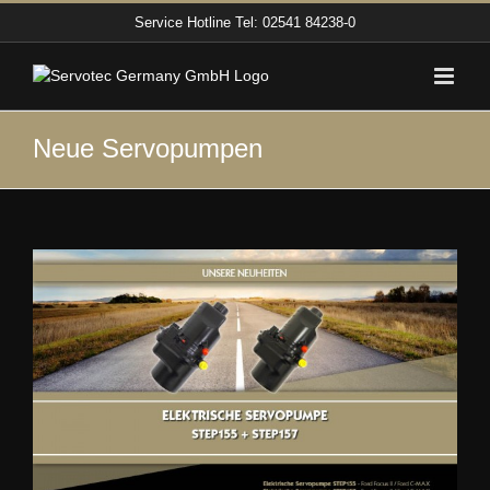
Zum
Service Hotline
Tel: 02541 84238-0
Inhalt
springen
Neue Servopumpen
Zeige
grösseres
Bild