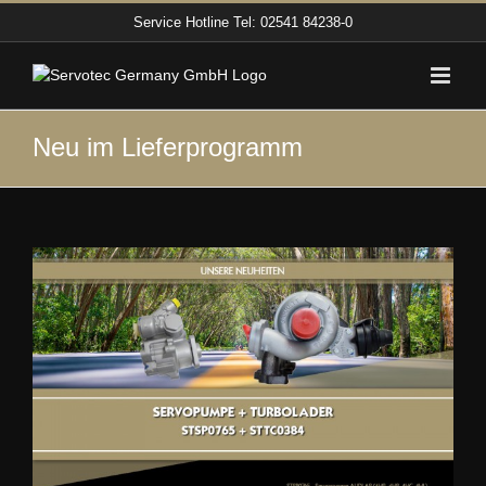
Zum
Service Hotline
Tel: 02541 84238-0
Inhalt
springen
Neu im Lieferprogramm
Zeige
grösseres
Bild