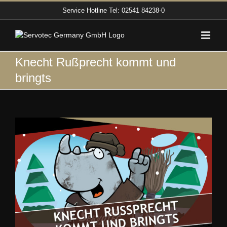
Zum
Service Hotline
Tel: 02541 84238-0
Inhalt
springen
Knecht Rußprecht kommt und
bringts
Zeige
grösseres
Bild