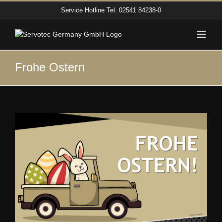
Zum
Service Hotline
Tel: 02541 84238-0
Inhalt
springen
Frohe Ostern
Zeige
grösseres
Bild