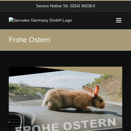
Zum
Service Hotline
Tel: 02541 84238-0
Inhalt
springen
Frohe Ostern
Zeige
grösseres
Bild