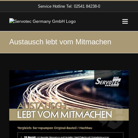
Zum
Service Hotline
Tel: 02541 84238-0
Inhalt
springen
Austausch lebt vom Mitmachen
Zeige
grösseres
Bild