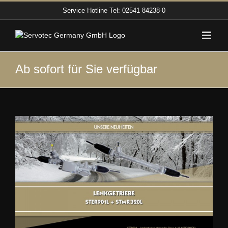
Zum
Service Hotline
Tel: 02541 84238-0
Inhalt
springen
Ab sofort für Sie verfügbar
Zeige
grösseres
Bild